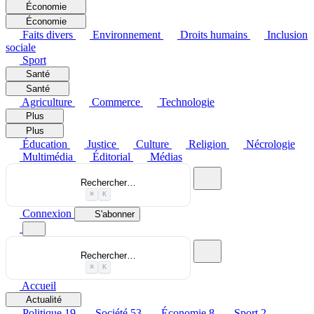
Économie
Économie
Faits divers
Environnement
Droits humains
Inclusion
sociale
Sport
Santé
Santé
Agriculture
Commerce
Technologie
Plus
Plus
Éducation
Justice
Culture
Religion
Nécrologie
Multimédia
Éditorial
Médias
Rechercher…
⌘
K
Connexion
S'abonner
Rechercher…
⌘
K
Accueil
Actualité
Politique
19
Société
53
Économie
8
Sport
2