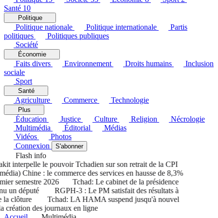
Santé
10
Politique
Politique nationale
Politique internationale
Partis
politiques
Politiques publiques
Société
Économie
Faits divers
Environnement
Droits humains
Inclusion
sociale
Sport
Santé
Agriculture
Commerce
Technologie
Plus
Éducation
Justice
Culture
Religion
Nécrologie
Multimédia
Éditorial
Médias
Vidéos
Photos
Connexion
S'abonner
Flash info
t interpelle le pouvoir Tchadien sur son retrait de la CPI
édia) Chine : le commerce des services en hausse de 8,3%
mier semestre 2026
Tchad: Le cabinet de la présidence
nu un député
RGPH-3 : Le PM satisfait des résultats à
 la clôture
Tchad: LA HAMA suspend jusqu'à nouvel
a création des journaux en ligne
Accueil
Multimédia