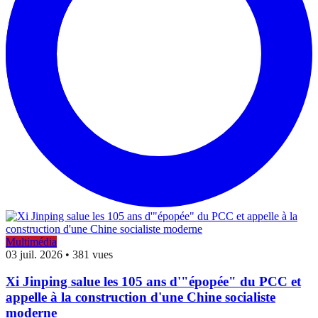
Multimédia
03 juil. 2026
•
381 vues
Xi Jinping salue les 105 ans d'"épopée" du PCC et
appelle à la construction d'une Chine socialiste
moderne