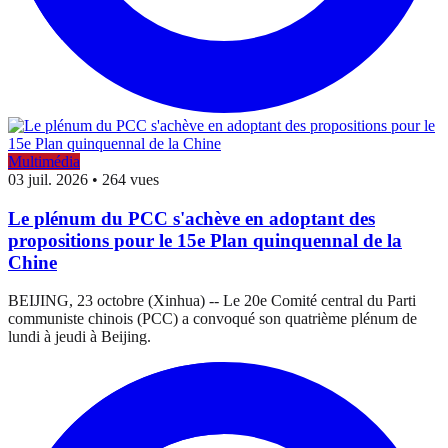
Multimédia
03 juil. 2026
•
264 vues
Le plénum du PCC s'achève en adoptant des
propositions pour le 15e Plan quinquennal de la
Chine
BEIJING, 23 octobre (Xinhua) -- Le 20e Comité central du Parti
communiste chinois (PCC) a convoqué son quatrième plénum de
lundi à jeudi à Beijing.