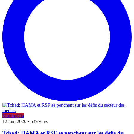
Multimédia
12 juin 2026
•
539 vues
Tchad: HAMA et RSF se penchent sur les défis du