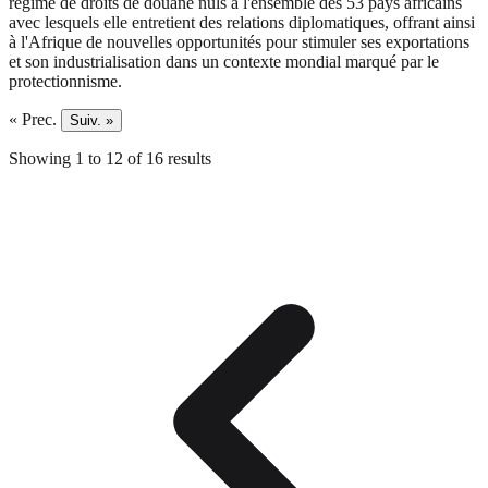
régime de droits de douane nuls à l'ensemble des 53 pays africains
avec lesquels elle entretient des relations diplomatiques, offrant ainsi
à l'Afrique de nouvelles opportunités pour stimuler ses exportations
et son industrialisation dans un contexte mondial marqué par le
protectionnisme.
« Prec.
Suiv. »
Showing
1
to
12
of
16
results