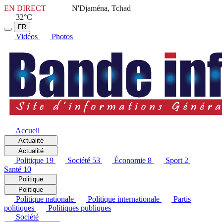
EN DIRECT
N'Djaména, Tchad
32°C
FR
Vidéos
Photos
Accueil
Actualité
Actualité
Politique
19
Société
53
Économie
8
Sport
2
Santé
10
Politique
Politique
Politique nationale
Politique internationale
Partis
politiques
Politiques publiques
Société